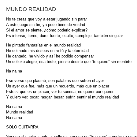
MUNDO REALIDAD
No te creas que voy a estar jugando sin parar
A este juego sin fin, ya poco tiene de verdad
Si el amor se siente, ¿cómo poderlo explicar?
Es intenso, tierno, duro, fuerte, oculto, complejo, también singular
He pintado fantasías en el mundo realidad
He colmado mis deseos entre tú y la eternidad
He cantado, he vivido y así he podido compensar
Un sollozo alegre, risa triste, pienso decirte que “te quiero” sin mentirte
Na na na
Ese verso que plasmé, son palabras que sufren el ayer
Un ayer que fue, más que un recuerdo, más que un placer
Esto si que es un placer, ver tu sonrisa, no querer por querer
Y quiero ver, tocar, rasgar, besar, sufrir, sentir el mundo realidad
Na na na
Mundo realidad
Na na na
SOLO GUITARRA
Susurro al cantar, canto al sollozar, susurro un “te quiero” y vuelvo a emp